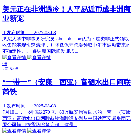
美元正在非洲遇冷！人平易近币成非洲商
业新宠

发布时间： : 2025-08-08
悉尼大学中非事务研究员John Johnston认为：这类非正式领取
收集能实现快速清理，并降低保守跨境领取中汇率波动带来的
不确定性。。 睿纳新国际阐发师埃...
08
2025-08
“一带一”（安康—西亚）富硒水出口阿联
酋铁

发布时间： : 2025-08-08
7月18日，一列满载270吨、63万瓶安康富硒水的一带一（安康
西亚）富硒水出口阿联酋铁海联运专列从中国铁西安局集团无
限公司恒口铁货场鸣笛启程。这是...