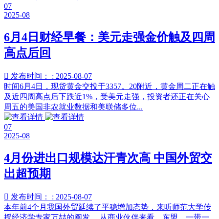
07
2025-08
6月4日财经早餐：美元走强金价触及四周
高点后回

发布时间： : 2025-08-07
时间6月4日，现货黄金交投于3357。20附近，黄金周二正在触
及近四周高点后下跌近1%，受美元走强，投资者还正在关心
周五的美国非农就业数据和美联储多位...
07
2025-08
4月份进出口规模达汗青次高 中国外贸交
出超预期

发布时间： : 2025-08-07
本年前4个月我国外贸延续了平稳增加态势，来听师范大学传
授经济学专家万喆的阐发。 从商业伙伴来看，东盟、一带一