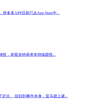
P目前已从App Store中...
投，老股东钟鼎资本持续跟投...
定论。 回归到事件本身，亚马逊上诸...