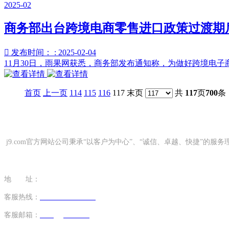
2025-02
商务部出台跨境电商零售进口政策过渡期

发布时间： : 2025-02-04
11月30日，雨果网获悉，商务部发布通知称，为做好跨境电子
首页
上一页
114
115
116
117 末页
共
117
页
700
条
j9.com官方网站公司秉承“以客户为中心”、“诚信、卓越、快捷”
地 址：
山东省青岛市市南区太平路51号 山东国际贸易大厦32楼
客服热线：
+86-532-82971138
/ 18863911692
客服邮箱：
tzxing@163.com