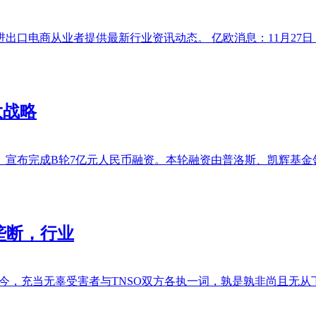
商从业者提供最新行业资讯动态。 亿欧消息：11月27日，拼多多AP
大战略
宣布完成B轮7亿元人民币融资。本轮融资由普洛斯、凯辉基金领
垄断，行业
今，充当无辜受害者与TNSO双方各执一词，孰是孰非尚且无从下