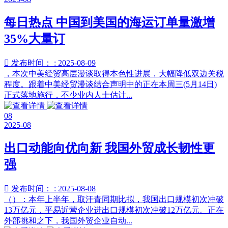
每日热点 中国到美国的海运订单量激增
35%大量订

发布时间： : 2025-08-09
，本次中美经贸高层漫谈取得本色性进展，大幅降低双边关税
程度。跟着中美经贸漫谈结合声明中的正在本周三(5月14日)
正式落地施行，不少业内人士估计...
08
2025-08
出口动能向优向新 我国外贸成长韧性更
强

发布时间： : 2025-08-08
（）：本年上半年，取汗青同期比拟，我国出口规模初次冲破
13万亿元，平易近营企业进出口规模初次冲破12万亿元。正在
外部挑和之下，我国外贸企业自动...