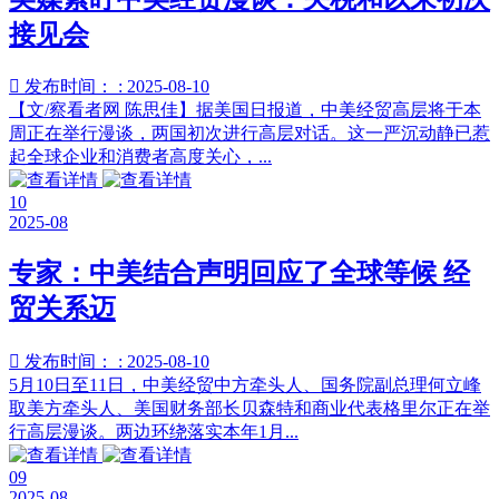
接见会

发布时间： : 2025-08-10
【文/察看者网 陈思佳】据美国日报道，中美经贸高层将于本
周正在举行漫谈，两国初次进行高层对话。这一严沉动静已惹
起全球企业和消费者高度关心，...
10
2025-08
专家：中美结合声明回应了全球等候 经
贸关系迈

发布时间： : 2025-08-10
5月10日至11日，中美经贸中方牵头人、国务院副总理何立峰
取美方牵头人、美国财务部长贝森特和商业代表格里尔正在举
行高层漫谈。两边环绕落实本年1月...
09
2025-08