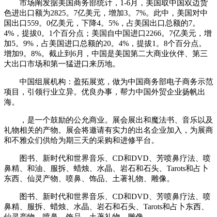
市场阐发据美国商务部统计，1-6月，美国取中国双边货
色进出口额为2825。7亿美元，增加3。7%。此中，美国对中
国出口559。0亿美元，下降4。5%，占美国出口总额的7。
4%，提拔0。1个百分点；美国自中国进口2266。7亿美元，增
加5。9%，占美国进口总额的20。4%，提拔1。8个百分点。
增加9。8%。截止到6月，中国是美国第二大商业伙伴、第三
大出口市场和第一猛进口来历地。
中国组展机构：盈拓展览，做为中国商务部电子商务示范
项目，引领行业立异。优良办事，帮力中国外贸企业扬帆出
海。
，是一个鼓励的公允商业。展会展出和魔法书、音乐以及
礼物相关的产物。展会将邀请有实力的出名企业加入，为展商
和不雅众们供给为期三天的采购和进修平台。
图书、新时代和世界音乐、CD和DVD、芳喷鼻疗法、喷
鼻精、和油、服拆、蜡烛、水晶、岩石和石头、Tarots和占卜
东西、仙灵产物、喷鼻、饰品、土著礼物、雕像。
图书、新时代和世界音乐、CD和DVD、芳喷鼻疗法、喷
鼻精、服拆、蜡烛、水晶、岩石和石头、Tarots和占卜东西、
仙灵产物、喷鼻、饰品、土著礼物、雕像。